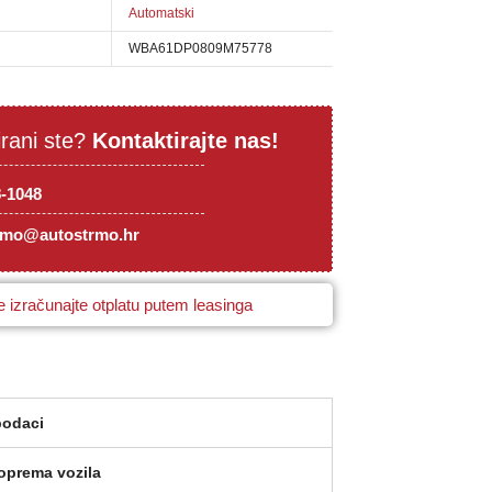
Automatski
WBA61DP0809M75778
irani ste?
Kontaktirajte nas!
8-1048
rmo@autostrmo.hr
 izračunajte otplatu putem leasinga
podaci
oprema vozila