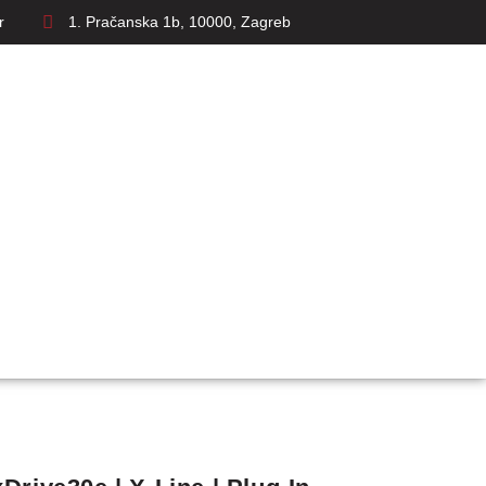
r
1. Pračanska 1b, 10000, Zagreb