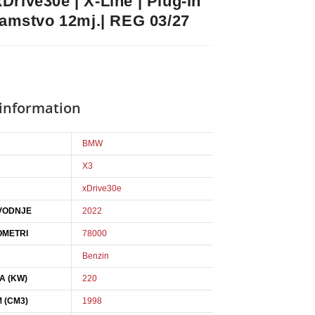
rive30e | X-Line | Plug-In
Jamstvo 12mj.| REG 03/27
 information
BMW
X3
xDrive30e
VODNJE
2022
OMETRI
78000
Benzin
A (KW)
220
 (CM3)
1998