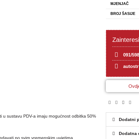
MJENJAČ
BROJ ŠASIJE
Zainteres
091/59
autost
Ovdje
brti u sustavu PDV-a imaju mogućnost odbitka 50%
Dodatni 
Dodatna 
ledavati po svim vremenskim uvjetima.