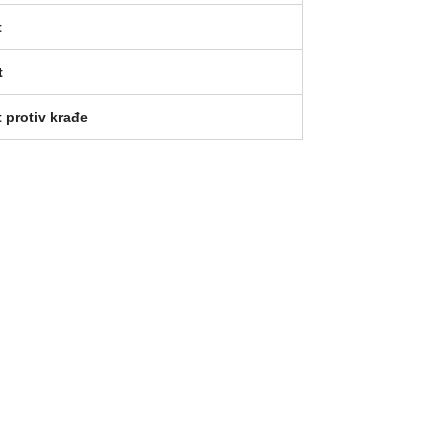
t
t
 protiv krađe