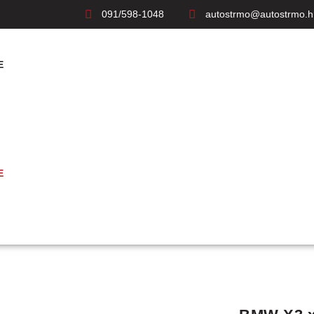
091/598-1048
autostrmo@autostrmo.h
E
E