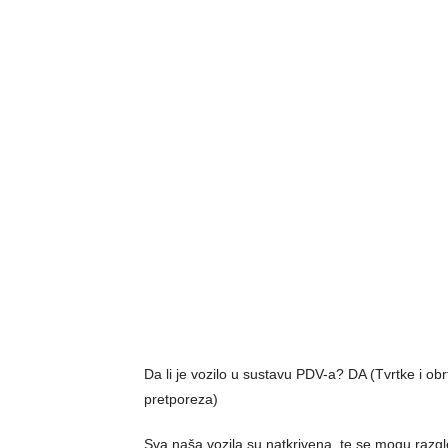
Da li je vozilo u sustavu PDV-a? DA (Tvrtke i o
pretporeza)
Sva naša vozila su natkrivena, te se mogu razg