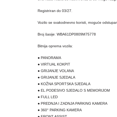
Registriran do 03/27.
Vozilo se svakodnevno koristi, moguće odstupanj
Broj šasije: WBA61DP0809M75778
Bitnija oprema vozila:
● PANORAMA
● VIRTUAL KOKPIT
● GRIJANJE VOLANA
● GRIJANJE SJEDALA
● KOŽNA SPORTSKA SJEDALA
● EL.PODESIVO SJEDALO S MEMORIJOM
● FULL LED
● PREDNJA I ZADNJA PARKING KAMERA
● 360° PARKING KAMERA
● FRONT ASSIST