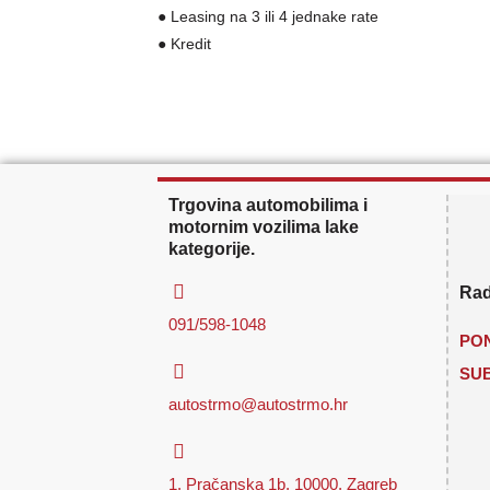
● Leasing na 3 ili 4 jednake rate
● Kredit
Trgovina automobilima i
motornim vozilima lake
kategorije.
Rad
091/598-1048
PON
SU
autostrmo@autostrmo.hr
1. Pračanska 1b, 10000, Zagreb