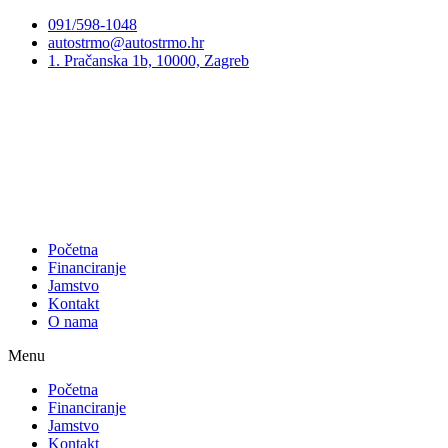
Preskoči
091/598-1048
na
autostrmo@autostrmo.hr
sadržaj
1. Pračanska 1b, 10000, Zagreb
Početna
Financiranje
Jamstvo
Kontakt
O nama
Menu
Početna
Financiranje
Jamstvo
Kontakt