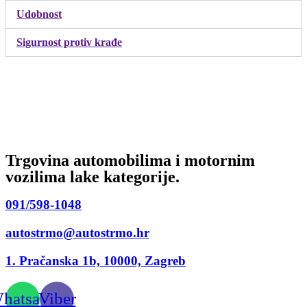
Udobnost
Sigurnost protiv krađe
Trgovina automobilima i motornim
vozilima lake kategorije.
091/598-1048
autostrmo@autostrmo.hr
1. Pračanska 1b, 10000, Zagreb
hatsapp
Viber