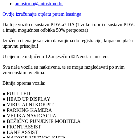
autostrmo@autostrmo.hr
Ovdje izračunajte otplatu putem leasinga
Da li je vozilo u sustavu PDV-a? DA (Tvrtke i obrti u sustavu PDV-
a imaju mogućnost odbitka 50% pretporeza)
Izražena cijena je sa svim davanjima do registracije, kupac ne plaća
upravnu pristojbu!
U cijenu je uključeno 12-mjesečno © Neostar jamstvo.
Sva naša vozila su natkrivena, te se mogu razgledavati po svim
vremenskim uvjetima.
Bitnija oprema vozila:
● FULL LED
● HEAD UP DISPLAY
● VIRTUALNI KOKPIT
● PARKING KAMERA
● VELIKA NAVIGACIJA
● BEŽIČNO PUNJENJE MOBITELA
● FRONT ASSIST
● LANE ASSIST
● NADZOR MRTVOG KUTA