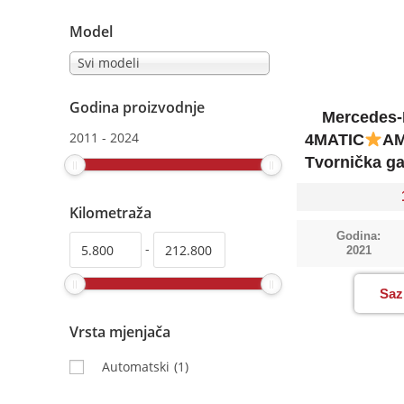
Model
Svi modeli
Godina proizvodnje
Mercedes-
2011
-
2024
4MATIC
A
Tvornička ga
Kilometraža
Godina:
-
2021
Saz
Vrsta mjenjača
Automatski
(1)