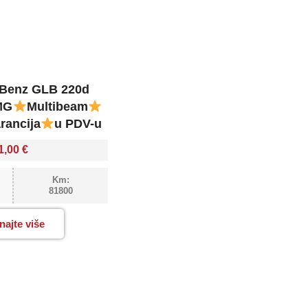
Benz GLB 220d
MG
Multibeam
rancija
u PDV-u
1,00
€
Km:
81800
najte više