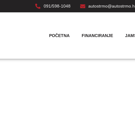
091/598-1048
autostrmo@autostrmo.h
POČETNA
FINANCIRANJE
JAM