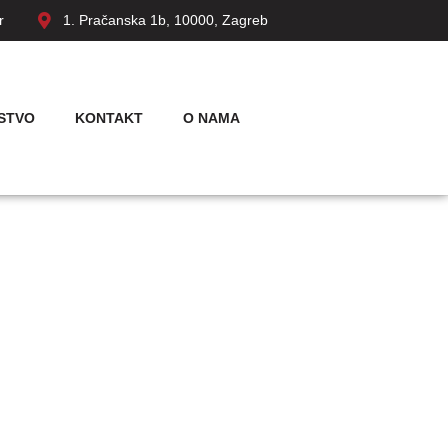
r
1. Pračanska 1b, 10000, Zagreb
STVO
KONTAKT
O NAMA