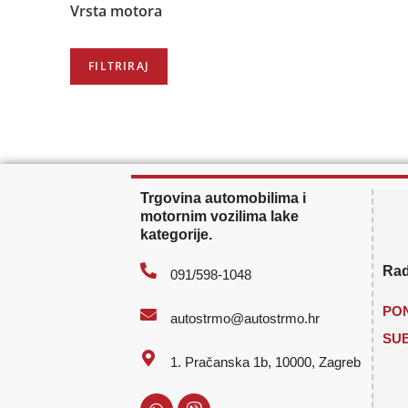
Vrsta motora
Trgovina automobilima i
motornim vozilima lake
kategorije.
Rad
091/598-1048
PON
autostrmo@autostrmo.hr
SU
1. Pračanska 1b, 10000, Zagreb