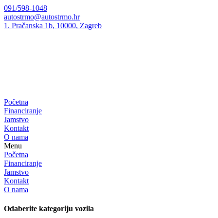
Preskoči
091/598-1048
na
autostrmo@autostrmo.hr
sadržaj
1. Pračanska 1b, 10000, Zagreb
Početna
Financiranje
Jamstvo
Kontakt
O nama
Menu
Početna
Financiranje
Jamstvo
Kontakt
O nama
Odaberite kategoriju vozila