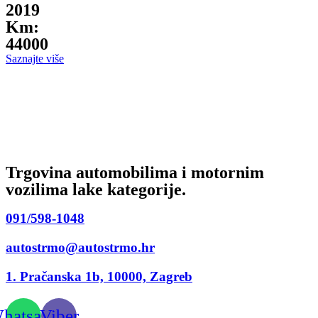
2019
Km:
44000
Saznajte više
Trgovina automobilima i motornim
vozilima lake kategorije.
091/598-1048
autostrmo@autostrmo.hr
1. Pračanska 1b, 10000, Zagreb
hatsapp
Viber