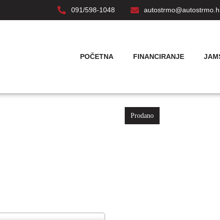
091/598-1048
autostrmo@autostrmo.h
POČETNA
FINANCIRANJE
JAM
Prodano