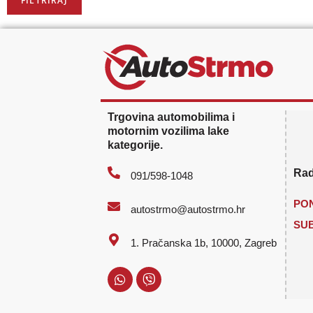
Trgovina automobilima i
motornim vozilima lake
kategorije.
Rad
091/598-1048
PON
autostrmo@autostrmo.hr
SU
1. Pračanska 1b, 10000, Zagreb