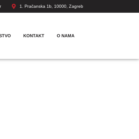
r
1. Pračanska 1b, 10000, Zagreb
STVO
KONTAKT
O NAMA