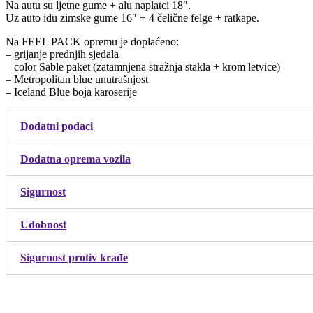
Na autu su ljetne gume + alu naplatci 18″.
Uz auto idu zimske gume 16″ + 4 čelične felge + ratkape.
Na FEEL PACK opremu je doplaćeno:
– grijanje prednjih sjedala
– color Sable paket (zatamnjena stražnja stakla + krom letvice)
– Metropolitan blue unutrašnjost
– Iceland Blue boja karoserije
Dodatni podaci
Dodatna oprema vozila
Sigurnost
Udobnost
Sigurnost protiv krađe