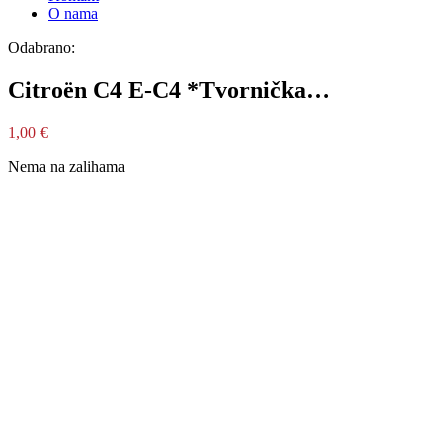
O nama
Odabrano:
Citroën C4 E-C4 *Tvornička…
1,00
€
Nema na zalihama