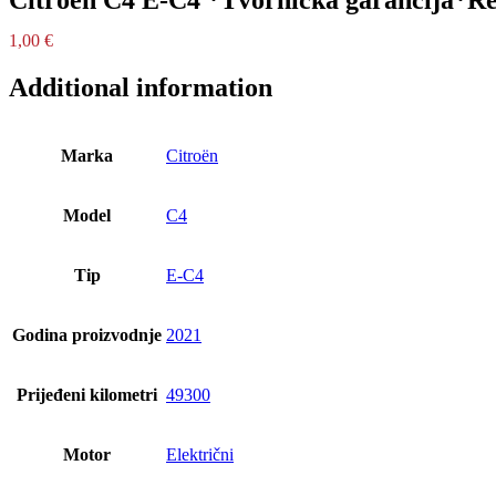
1,00
€
Additional information
Marka
Citroën
Model
C4
Tip
E-C4
Godina proizvodnje
2021
Prijeđeni kilometri
49300
Motor
Električni