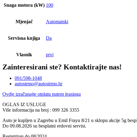
Snaga motora (kW)
100
Mjenjač
Automatski
Servisna knjiga
Da
Vlasnik
prvi
Zainteresirani ste?
Kontaktirajte nas!
091/598-1048
autostrmo@autostrmo.hr
Ovdje izračunajte otplatu putem leasinga
OGLAS IZ USLUGE
Više informacija na broj : 099 326 3355
Auto je kupljen u Zagrebu u Emil Frayu 8/21 u sklopu akcije 5g besp
Do 09.08.2026 su besplatni redovni servisi.
Registriran do 08/2024