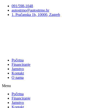
Preskoči
091/598-1048
na
autostrmo@autostrmo.hr
sadržaj
1. Pračanska 1b, 10000, Zagreb
Početna
Financiranje
Jamstvo
Kontakt
O nama
Menu
Početna
Financiranje
Jamstvo
Kontakt