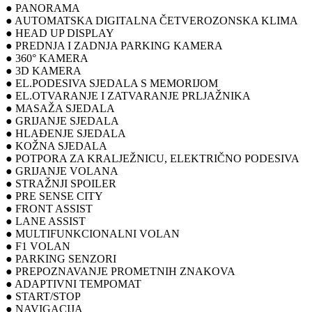
● PANORAMA
● AUTOMATSKA DIGITALNA ČETVEROZONSKA KLIMA
● HEAD UP DISPLAY
● PREDNJA I ZADNJA PARKING KAMERA
● 360° KAMERA
● 3D KAMERA
● EL.PODESIVA SJEDALA S MEMORIJOM
● EL.OTVARANJE I ZATVARANJE PRLJAŽNIKA
● MASAŽA SJEDALA
● GRIJANJE SJEDALA
● HLAĐENJE SJEDALA
● KOŽNA SJEDALA
● POTPORA ZA KRALJEŽNICU, ELEKTRIČNO PODESIVA
● GRIJANJE VOLANA
● STRAŽNJI SPOILER
● PRE SENSE CITY
● FRONT ASSIST
● LANE ASSIST
● MULTIFUNKCIONALNI VOLAN
● F1 VOLAN
● PARKING SENZORI
● PREPOZNAVANJE PROMETNIH ZNAKOVA
● ADAPTIVNI TEMPOMAT
● START/STOP
● NAVIGACIJA