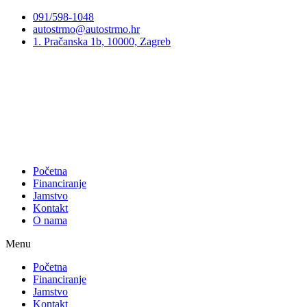
Preskoči
091/598-1048
na
autostrmo@autostrmo.hr
sadržaj
1. Pračanska 1b, 10000, Zagreb
Početna
Financiranje
Jamstvo
Kontakt
O nama
Menu
Početna
Financiranje
Jamstvo
Kontakt