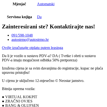
Mjenjač
Automatski
Servisna knjiga
Da
Zainteresirani ste?
Kontaktirajte nas!
091/598-1048
autostrmo@autostrmo.hr
Ovdje izračunajte otplatu putem leasinga
Da li je vozilo u sustavu PDV-a? DA ( Tvrtke i obrti u sustavu
PDV-a imaju mogućnost odbitka 50% pretporeza)
Izražena cijena je sa svim davanjima do registracije, kupac ne plaća
upravnu pristojbu!
U cijenu je uključeno 12-mjesečno © Neostar jamstvo.
Bitnija oprema vozila:
● VIRTUAL KOKPIT
● ZRAČNI OVJES
● BANG & OLUFSEN