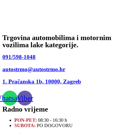
Trgovina automobilima i motornim
vozilima lake kategorije.
091/598-1048
autostrmo@autostrmo.hr
1. Pračanska 1b, 10000, Zagreb
hatsapp
Viber
Radno vrijeme
PON-PET:
08:30 - 16:30 h
SUBOTA:
PO DOGOVORU