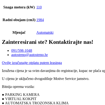
Snaga motora (kW)
110
Radni obujam (cm3)
1984
Mjenjač
Automatski
Zainteresirani ste?
Kontaktirajte nas!
091/598-1048
autostrmo@autostrmo.hr
Ovdje izračunajte otplatu putem leasinga
Izražena cijena je sa svim davanjima do registracije, kupac ne plaća u
U cijenu je uključeno dvogodišnje Motive Service jamstvo.
Bitnija oprema vozila:
● PARKING KAMERA
● VIRTUAL KOKPIT
● AUTOMATSKA TROZONSKA KLIMA