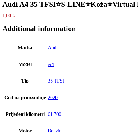
Audi A4 35 TFSI⭐S-LINE⭐Koža⭐Virtua
1,00
€
Additional information
Marka
Audi
Model
A4
Tip
35 TFSI
Godina proizvodnje
2020
Prijeđeni kilometri
61 700
Motor
Benzin