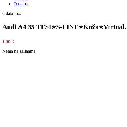
O nama
Odabrano:
Audi A4 35 TFSI⭐S-LINE⭐Koža⭐Virtua
1,00
€
Nema na zalihama