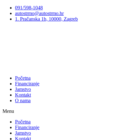
Preskoči
091/598-1048
na
autostrmo@autostrmo.hr
sadržaj
1. Pračanska 1b, 10000, Zagreb
Početna
Financiranje
Jamstvo
Kontakt
O nama
Menu
Početna
Financiranje
Jamstvo
Kontakt