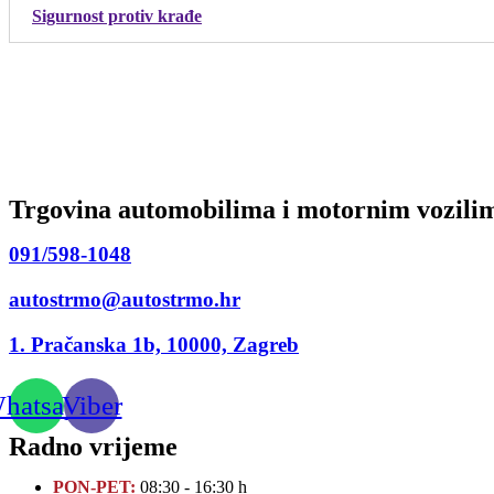
Sigurnost protiv krađe
Trgovina automobilima i motornim vozilim
091/598-1048
autostrmo@autostrmo.hr
1. Pračanska 1b, 10000, Zagreb
hatsapp
Viber
Radno vrijeme
PON-PET:
08:30 - 16:30 h