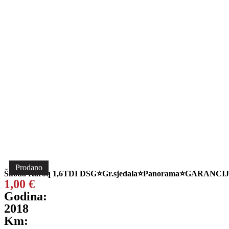
Prodano
Škoda Karoq 1,6TDI DSG⭐Gr.sjedala⭐Panorama⭐GARANCIJ
1,00
€
Godina:
2018
Km: