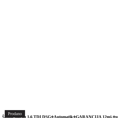
Prodano
Škoda Karoq 1,6 TDI DSG⭐Automatik⭐GARANCIJA 12mj.⭐