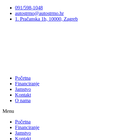
Preskoči
091/598-1048
na
autostrmo@autostrmo.hr
sadržaj
1. Pračanska 1b, 10000, Zagreb
Početna
Financiranje
Jamstvo
Kontakt
O nama
Menu
Početna
Financiranje
Jamstvo
Kontakt