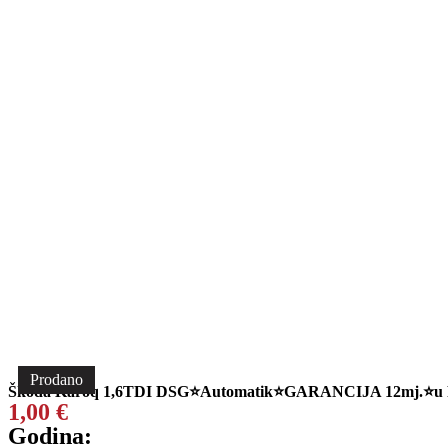
Prodano
Škoda Karoq 1,6TDI DSG⭐Automatik⭐GARANCIJA 12mj.⭐u
1,00
€
Godina: